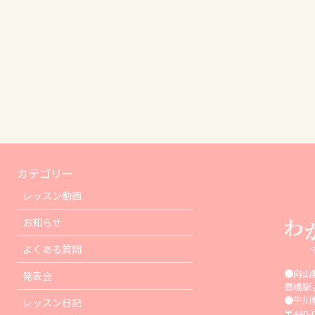
カテゴリー
レッスン動画
お知らせ
よくある質問
●向山
発表会
豊橋駅
●牛川
レッスン日記
〒440