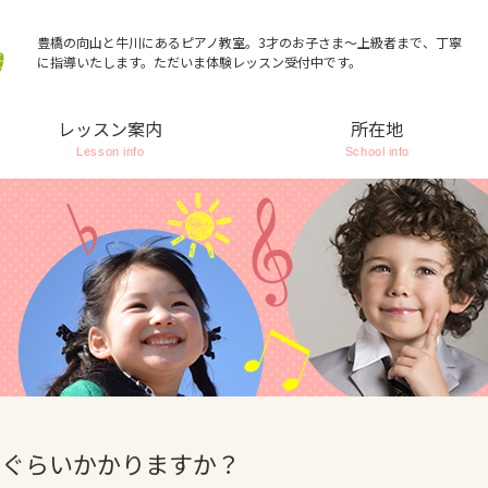
豊橋の向山と牛川にあるピアノ教室。3才のお子さま～上級者まで、丁寧
に指導いたします。ただいま体験レッスン受付中です。
レッスン案内
所在地
Lesson info
School info
のぐらいかかりますか？