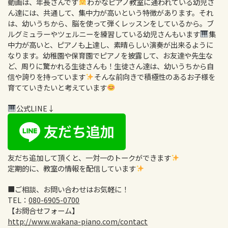
動画は、年長さんです
わかなピアノ教室に通われている幼児さ
ん達には、共通して、集中力が高いという特徴があります。それ
は、幼いうちから、脳を使って弾くレッスンをしているから。ブ
ルグミュラーやツェルニーを練習している幼児さんもいます
集
中力が高いと、ピアノも上達し、素晴らしい演奏が出来るように
なります。幼稚園や保育園でピアノを披露して、お友達や先生な
ど、周りに驚かれる生徒さんも！生徒さん達は、幼いうちから自
信や誇りを持っています
そんな前向きで積極性のあるお子様を
育てていきたいと考えています
公式LINE↓
友だち追加して頂くと、一対一のトークができます
定期的に、教室の情報を配信しています
■ご相談、お問い合わせはお気軽に！
TEL：
080-6905-0700
【お問合せフォーム】
http://www.wakana-piano.com/contact