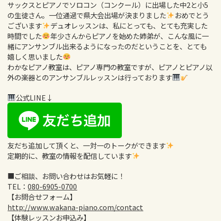
サックスとピアノでソロコン（コンクール）に出場した中2と小5
の生徒さん。一位通過で県大会出場が決まりました
おめでとう
ございます
デュオレッスンは、私にとっても、とても充実した
時間でした
年少さんからピアノを始めた姉弟が、こんな風に一
緒にアンサンブル出来るようになったのだということを、とても
嬉しく思いました
わかなピアノ教室は、ピアノ専門の教室ですが、ピアノとピアノ以
外の楽器とのアンサンブルレッスンは行っております
公式LINE↓
友だち追加して頂くと、一対一のトークができます
定期的に、教室の情報を配信しています
■ご相談、お問い合わせはお気軽に！
TEL：
080-6905-0700
【お問合せフォーム】
http://www.wakana-piano.com/contact
【体験レッスンお申込み】