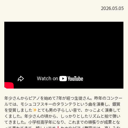
2026.05.05
年少さんからピアノを始めて7年が経つ生徒さん。昨年のコンクー
ルでは、モシュコフスキーのタランテラという曲を演奏し、銀賞
を受賞しました
とても男の子らしい音で、かっこよく演奏して
くました。年少さんの頃から、しっかりとしたリズムと拍で弾い
てきました。小学校高学年になり、これまでの頑張りが成果とな
って表れてきて、嬉しいです
わかなピアノ教室では、楽しみな