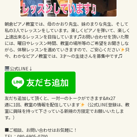
朝倉ピアノ教室では、母のかおり先生、妹のまりな先生、そして
私の3人でレッスンをしています。楽しくピアノを弾いて、楽しく
上達出来るレッスンを目指しています♫お問い合わせを頂いた際
には、曜日やレッスン時間、教室の場所等のご希望をお聞きしな
がら、体験レッスンを進めていきますので、ご安心ください
只
今、わかなピアノ教室では、3才〜の生徒さんを募集中です♫
公式LINE↓
友だち追加して頂くと、一対一のトークができます&#x27
週に1回、教室の情報を配信しています
（公式LINE登録は、教
室に興味を持って下さっている新規の方限定でお願いいたしま
す。）
■ご相談、お問い合わせはお気軽に！
TEL：
080-6905-0700