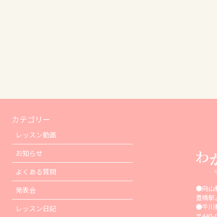
カテゴリー
レッスン動画
お知らせ
よくある質問
●向山
発表会
豊橋駅
●牛川
レッスン日記
〒440