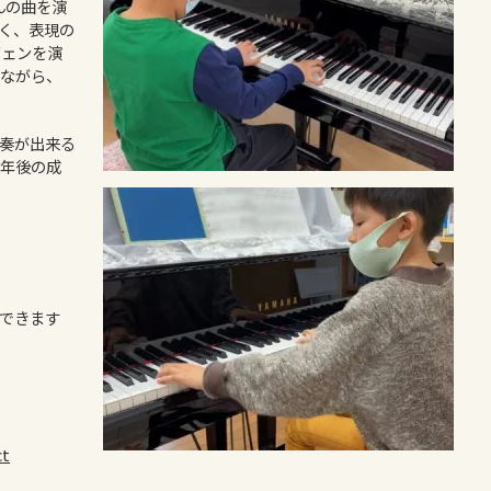
んの曲を演
く、表現の
ヴェンを演
ながら、
奏が出来る
年後の成
できます
ct