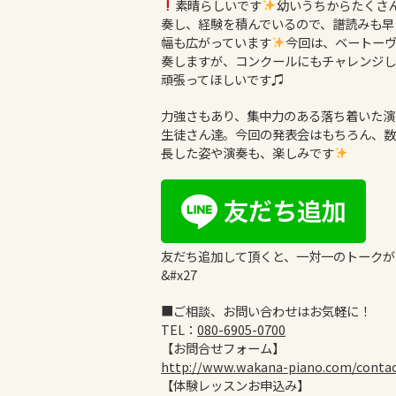
素晴らしいです
幼いうちからたくさ
奏し、経験を積んでいるので、譜読みも早
幅も広がっています
今回は、ベートー
奏しますが、コンクールにもチャレンジし
頑張ってほしいです♫
力強さもあり、集中力のある落ち着いた演
生徒さん達。今回の発表会はもちろん、数
長した姿や演奏も、楽しみです
友だち追加して頂くと、一対一のトークが
&#x27
■ご相談、お問い合わせはお気軽に！
TEL：
080-6905-0700
【お問合せフォーム】
http://www.wakana-piano.com/conta
【体験レッスンお申込み】