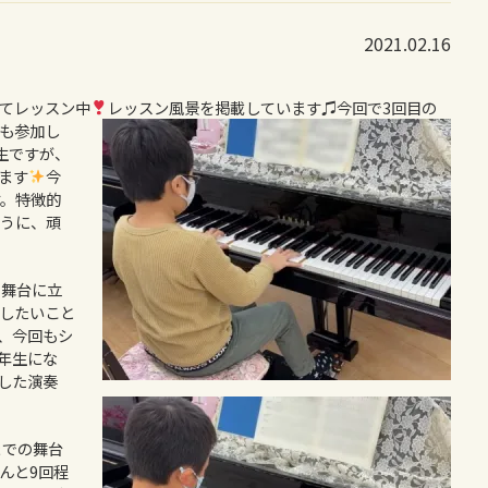
2021.02.16
てレッスン中
レッスン風景を掲載しています♫
今回で3回目の
も参加し
生ですが、
ます
今
。特徴的
うに、頑
、舞台に立
したいこと
、今回もシ
3年生にな
した演奏
までの舞台
んと9回程