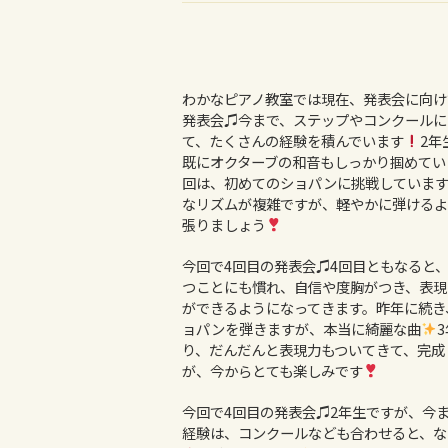
わかなピアノ教室では現在、発表会に向け
発表会♫今まで、ステップやコンクールに
て、たくさんの経験を積んでいます
2年
既にオクターブの和音もしっかり掴めてい
回は、初めてのショパンに挑戦しています
なリズムが複雑ですが、軽やかに弾けるよ
張りましょう
今回で4回目の発表会♫4回目ともなると
つことにも慣れ、自信や度胸がつき、表現
ができるようになってきます。昨年に続き
ョパンを弾きますが、本当に綺麗な曲
り、だんだんと表現力もついてきて、完成
が、今からとても楽しみです
今回で4回目の発表会♫2年生ですが、今
経験は、コンクールなども合わせると、な