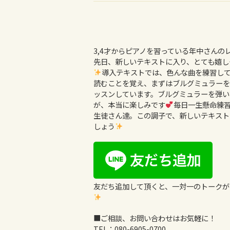
3,4才からピアノを習っている年中さんの
先日、新しいテキストに入り、とても嬉し
導入テキストでは、色んな曲を練習し
読むことを覚え、まずはブルグミュラーを
ッスンしています。ブルグミュラーを弾い
が、本当に楽しみです
毎日一生懸命練
生徒さん達。この調子で、新しいテキスト
しょう
友だち追加して頂くと、一対一のトークが
■ご相談、お問い合わせはお気軽に！
TEL：
080-6905-0700