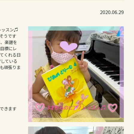
2020.06.29
レッスン♫
そうです
て、楽譜を
目標にレ
てくれる日
習している
も頑張りま
できます