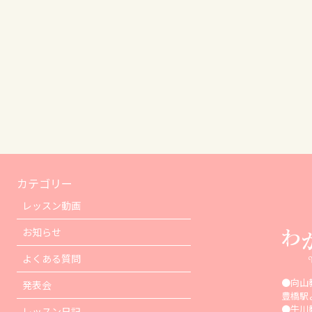
カテゴリー
レッスン動画
お知らせ
よくある質問
●向山
発表会
豊橋駅
●牛川
レッスン日記