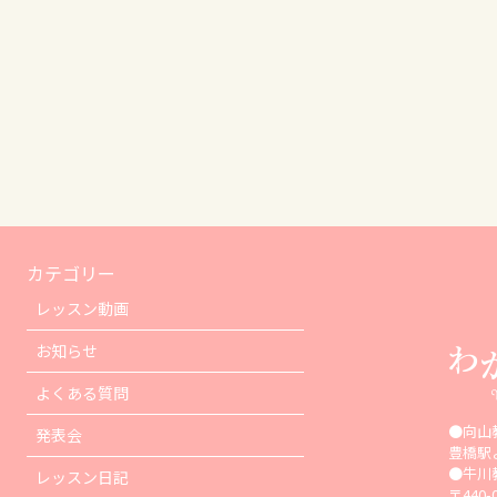
カテゴリー
レッスン動画
お知らせ
よくある質問
●向山
発表会
豊橋駅
●牛川
レッスン日記
〒440