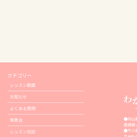
カテゴリー
レッスン動画
お知らせ
よくある質問
●向山
発表会
豊橋駅
●牛川
レッスン日記
〒440