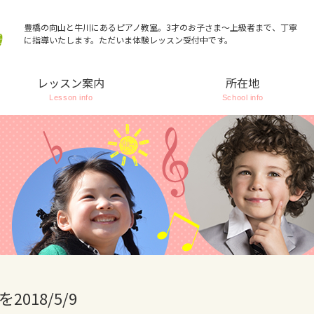
豊橋の向山と牛川にあるピアノ教室。3才のお子さま～上級者まで、丁寧
に指導いたします。ただいま体験レッスン受付中です。
レッスン案内
所在地
Lesson info
School info
018/5/9